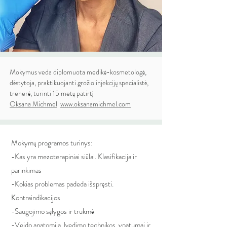
Mokymus veda diplomuota medikė-kosmetologė,
dėstytoja, praktikuojanti grožio injekcijų specialistė,
trenerė, turinti 15 metų patirtį
Oksana Michmel
www.oksanamichmel.com
Mokymų programos turinys:
-Kas yra mezoterapiniai siūlai. Klasifikacija ir
parinkimas
-Kokias problemas padeda išspręsti.
Kontraindikacijos
-Saugojimo sąlygos ir trukmė
-Veido anatomija. Įvedimo technikos, ypatumai ir