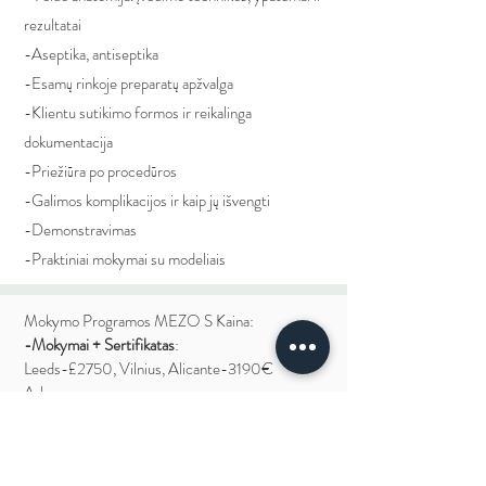
rezultatai
-Aseptika, antiseptika
-Esamų rinkoje preparatų apžvalga
-Klientu sutikimo formos ir reikalinga
dokumentacija
-Priežiūra po procedūros
-Galimos komplikacijos ir kaip jų išvengti
-Demonstravimas
-Praktiniai mokymai su modeliais
Mokymo Programos MEZO S Kaina:
-Mokymai + Sertifikatas
:
Leeds-£2750,
Vilnius, Alicante-3190€
Arba
-Mokymai
+
Sertifikatas
+
2mėn Palaikymas:
Leeds-£2980,
Vilnius, Alicante-3490€
UŽSIREGISTRUOTI MOKYMAMS