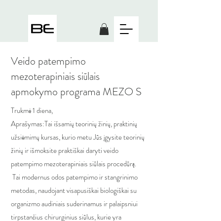
Veido patempimo
mezoterapiniais siūlais
apmokymo programa MEZO S
Trukmė 1 diena,
Aprašymas:Tai išsamių teorinių žinių, praktinių
užsiėmimų kursas, kurio metu Jūs įgysite teorinių
žinių ir išmoksite praktiškai daryti veido
patempimo mezoterapiniais siūlais procedūrą.
Tai modernus odos patempimo ir stangrinimo
metodas, naudojant visapusiškai biologiškai su
organizmo audiniais suderinamus ir palaipsniui
tirpstančius chirurginius siūlus, kurie yra