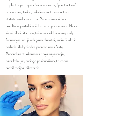
implantuojami į poodinius audinius, “prisitvirtina”
prie audinių tinklo, pakelia sukritusias sritis ir
atstato veido kontūrus. Patempimo siūlais
rezultatai pastebimi iš karto po procedūros. Nors
siūlai pilnai ištirpsta, tačiau aplink kiekvieną siūlą
formuojasi nauji kolegeno pluoštai, kurie išlieka ir
padeda išlaikyti odos patempimo efektą.
Procedūra atliekama vietinėje nejautroje,
nereikalauja ypatingo pasiruošimo, trumpas
reabilitacijos laikotarpis.