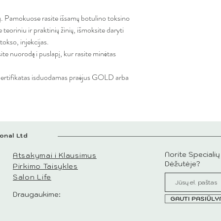
kų. Pamokuose rasite išsamų botulino toksino
eoriniu ir praktinių žinių, išmoksite daryti
okso, injekcijas.
te nuorodą i puslapį, kur rasite minėtas
, Sertifikatas isduodamas praėjus GOLD arba
onal Ltd
Norite Speciali
Atsakymai i Klausimus
Dėžutėje?
Pirkimo Taisykles
Salon Life
Draugaukime:
GAUTI PASIŪL