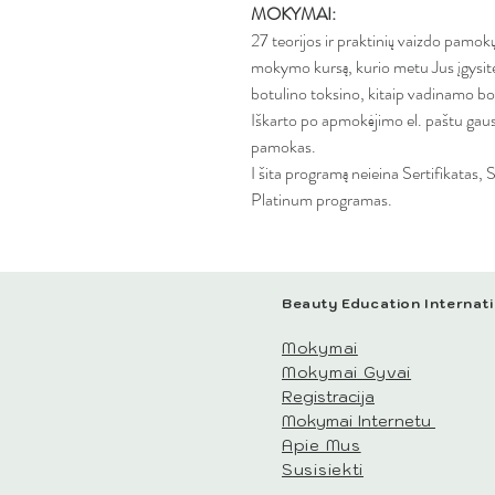
MOKYMAI:
27 teorijos ir praktinių vaizdo pamo
mokymo kursą, kurio metu Jus įgysite t
botulino toksino, kitaip vadinamo bot
Iškarto po apmokėjimo el. paštu gausi
pamokas.
I šita programą neieina Sertifikatas
Platinum programas.
Beauty Education Internati
Mokymai
Mokymai Gyvai
Registracija
Mokymai Internetu
Apie Mus
Susisiekti