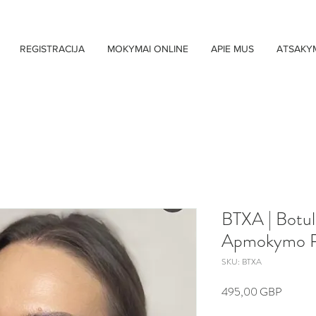
REGISTRACIJA
MOKYMAI ONLINE
APIE MUS
ATSAKY
BTXA | Botuli
Apmokymo P
SKU: BTXA
Price
495,00 GBP